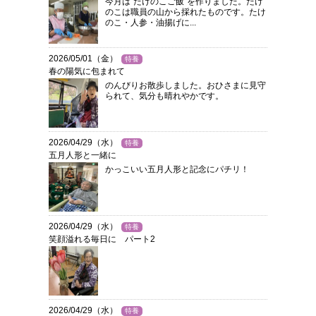
今月は”たけのこご飯”を作りました。たけ
のこは職員の山から採れたものです。たけ
のこ・人参・油揚げに...
2026/05/01（金）
特養
春の陽気に包まれて
のんびりお散歩しました。おひさまに見守
られて、気分も晴れやかです。
2026/04/29（水）
特養
五月人形と一緒に
かっこいい五月人形と記念にパチリ！
2026/04/29（水）
特養
笑顔溢れる毎日に パート2
2026/04/29（水）
特養