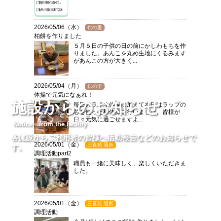
2026/05/06（水）
仁の里
柏餅を作りました
５月５日の子供の日の前にかしわもちを作
りました。あんこを丸め生地にくるみます
があんこの方が大きく...
2026/05/04（月）
仁の里
体操で元気になぁれ！
施設からのお知らせ
毎日のラジオ体操に加えて本日はラップの
芯を使った棒体操を行いました。皆様が
日々元気に過ごせますよ...
Notice from the facility
各施設からご利用者の皆様へ活動報告などのお知らせで
2026/05/01（金）
三喜苑 通所
す。
調理活動part2
職員も一緒に美味しく、楽しくいただきま
した。
2026/05/01（金）
三喜苑 通所
調理活動