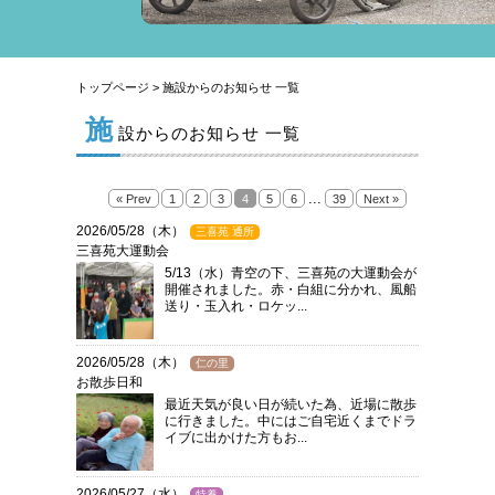
トップページ
> 施設からのお知らせ 一覧
施
設からのお知らせ 一覧
...
« Prev
1
2
3
4
5
6
39
Next »
2026/05/28（木）
三喜苑 通所
三喜苑大運動会
5/13（水）青空の下、三喜苑の大運動会が
開催されました。赤・白組に分かれ、風船
送り・玉入れ・ロケッ...
2026/05/28（木）
仁の里
お散歩日和
最近天気が良い日が続いた為、近場に散歩
に行きました。中にはご自宅近くまでドラ
イブに出かけた方もお...
2026/05/27（水）
特養