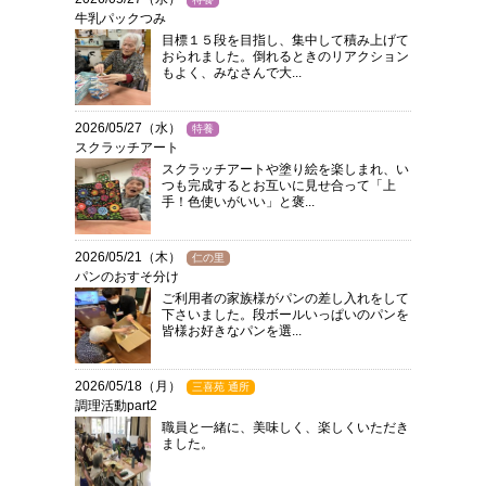
牛乳パックつみ
目標１５段を目指し、集中して積み上げて
おられました。倒れるときのリアクション
もよく、みなさんで大...
2026/05/27（水）
特養
スクラッチアート
スクラッチアートや塗り絵を楽しまれ、い
つも完成するとお互いに見せ合って「上
手！色使いがいい」と褒...
2026/05/21（木）
仁の里
パンのおすそ分け
ご利用者の家族様がパンの差し入れをして
下さいました。段ボールいっぱいのパンを
皆様お好きなパンを選...
2026/05/18（月）
三喜苑 通所
調理活動part2
職員と一緒に、美味しく、楽しくいただき
ました。