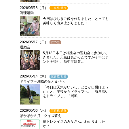
2026/05/18（月）
三喜苑 通所
調理活動
今回はひじきご飯を作りました！とっても
美味しく出来上がりました！
2026/05/17（日）
仁の里
運動会
5月13日本日は福生会の運動会に参加して
きました。天気は良かったですが今年はテ
ントを張り、熱中症対策...
2026/05/14（木）
三喜苑 西郷
ドライブ～潮風の丘とまりへ
「今日は天気がいいし、どこか出掛けよう
か」と、午後からドライブへ。 海岸沿い
をドライブし、「潮風...
2026/05/06（水）
三喜苑 通所
ぽかぽか５月 クイズ答え
脳トレクイズのみなさん、わかりました
か？