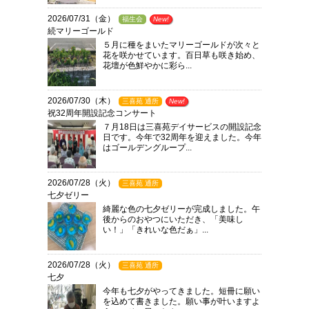
2026/07/31（金）
福生会
New!
続マリーゴールド
５月に種をまいたマリーゴールドが次々と
花を咲かせています。百日草も咲き始め、
花壇が色鮮やかに彩ら...
2026/07/30（木）
三喜苑 通所
New!
祝32周年開設記念コンサート
７月18日は三喜苑デイサービスの開設記念
日です。今年で32周年を迎えました。今年
はゴールデングループ...
2026/07/28（火）
三喜苑 通所
七夕ゼリー
綺麗な色の七夕ゼリーが完成しました。午
後からのおやつにいただき、「美味し
い！」「きれいな色だぁ」...
2026/07/28（火）
三喜苑 通所
七夕
今年も七夕がやってきました。短冊に願い
を込めて書きました。願い事が叶いますよ