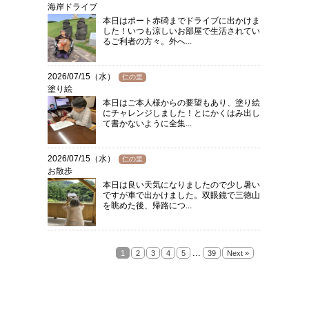
海岸ドライブ
本日はポート赤碕までドライブに出かけま
した！いつも涼しいお部屋で生活されてい
るご利者の方々。外へ...
2026/07/15（水）
仁の里
塗り絵
本日はご本人様からの要望もあり、塗り絵
にチャレンジしました！とにかくはみ出し
て書かないように全集...
2026/07/15（水）
仁の里
お散歩
本日は良い天気になりましたので少し暑い
ですが車で出かけました。双眼鏡で三徳山
を眺めた後、帰路につ...
...
1
2
3
4
5
39
Next »