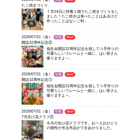
たこ焼きづくり
７月24日に特養１階でたこ焼きづくりをし
ました！たこ焼きは食べたことはあるけど
作ったことはないご利...
2026/07/31（金）
特養
New!
開設32周年記念②
福生会開設32周年記念を祝して☆手作りの
可愛らしいフレームと一緒に、はい皆さん
撮りますよ～。
2026/07/31（金）
特養
New!
開設32周年記念①
福生会開設32周年記念を祝して☆手作りの
可愛らしいフレームと一緒に、はい皆さん
撮りますよ～。
2026/07/31（金）
特養
New!
7月生け花クラブ②
今月の生け花クラブです。お一人おひとり
の個性が光る作品ができあがりました。