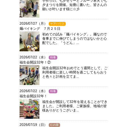
手作りの、七夕ゼリーとフルーツ寒天で七
夕まつりを開催。短冊に書いた、皆さんの
願いが叶います様に☆彡
2026/07/27（月）
ケアハウス
麺バイキング ７月２５日
初めての試み「麺バイキング」。麺なので
食事までに伸びてしまうのではないかと心
配でした。「うどん」...
2026/07/22（水）
特養
福生会開設32年！②
福生会開設32年おめでとう週間として、ご
利用者様に楽しい時間を過ごしてもらおう
と色々と計画を立てま...
2026/07/22（水）
特養
福生会開設32年！
福生会が開設して32年を迎えることができ
ました。ご利用者様、ご家族様、地域の皆
様ありがとうございま...
2026/07/19（日）
仁の里