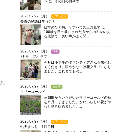
うに。その日のおやつ...
2026/07/27（月）
ケアハウス
長寿の秘訣は笑うこと
日常のひと時。ケアハウス三喜苑では、
100歳を目の前にされた方からのキレのあ
る冗談で、笑い声がよく聞...
2026/07/27（月）
特養
7月生け花クラブ
今月は小学生のボランティアさんも来苑し
てくださり、賑やかな生け花クラブになり
ました。これまでも沢...
す。
2026/07/27（月）
福生会
マリーゴールド
三朝町からいただいたマリーゴールドの種
を５月にまきました。かわいらしい花がや
っと咲き始めました。...
2026/07/27（月）
ケアハウス
七夕まつり 7月７日