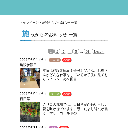
トップページ
> 施設からのお知らせ 一覧
施
設からのお知らせ 一覧
...
1
2
3
4
5
39
Next »
2026/08/04（火）
仁の里
New!
施設参観日
本日は施設参観日！普段お父さん、お母さ
んがどんな仕事をしているか子供に見ても
らうイベントの２回目...
2026/08/04（火）
福生会
New!
百日草
入り口の花壇では、百日草がかわいらしい
花を咲かせています。思ったより背丈が低
く、マリーゴールドの...
2026/07/31（金）
特養
New!