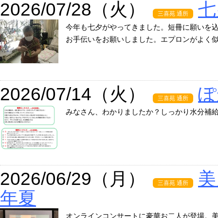
2026/07/28（火）
七
三喜苑 通所
今年も七夕がやってきました。短冊に願いを
お手伝いをお願いしました。エプロンがよく
2026/07/14（火）
ぽ
三喜苑 通所
みなさん、わかりましたか？しっかり水分補
2026/06/29（月）
美
三喜苑 通所
年夏
オンラインコンサートに豪華お二人が登場。