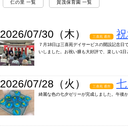
仁の里 一覧
賀茂保育園 一覧
2026/07/30（木）
祝
三喜苑 通所
７月18日は三喜苑デイサービスの開設記念日
いしました。お祝い膳も大好評で、楽しい1日と
2026/07/28（火）
七
三喜苑 通所
綺麗な色の七夕ゼリーが完成しました。午後