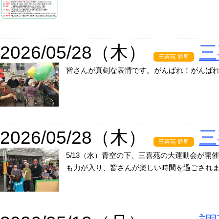
2026/05/28（木）
三
三喜苑 通所
皆さんが真剣な表情です。がんばれ！がんば
2026/05/28（木）
三
三喜苑 通所
5/13（水）青空の下、三喜苑の大運動会が
も力が入り、皆さんが楽しい時間を過ごされ