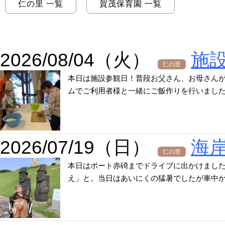
仁の里 一覧
賀茂保育園 一覧
2026/08/04（火）
施
仁の里
本日は施設参観日！普段お父さん、お母さん
ムでご利用者様と一緒にご飯作りを行いました！
2026/07/19（日）
海
仁の里
本日はポート赤碕までドライブに出かけまし
え」と。当日はあいにくの猛暑でしたが車中から