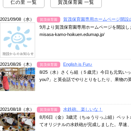
仁の里 一覧
賀茂保育園 一覧
2021/09/08（水）
賀茂保育園専用ホームページ開設
賀茂保育園
9月より賀茂保育園専用ホームページを開設しまし
misasa-kamo-hoikuen.edumap.jp/
2021/08/26（木）
English is Fun♪
賀茂保育園
8/25（水）さくら組（５歳児）今日も元気いっぱ
you?」と英会話でやりとりをしたり、果物の英
2021/08/18（水）
水鉄砲、楽しいな！
賀茂保育園
8月6日（金）3歳児（ちゅうりっぷ組）ペッ
てオリジナルの水鉄砲が完成しました。早速、水