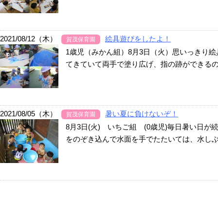
2021/08/12（木）
絵具遊びをしたよ！
賀茂保育園
1歳児（みかん組）8月3日（火）思いっきり
てきていて両手で塗り広げ、指の跡ができるのが
2021/08/05（木）
暑い夏に負けないぞ！
賀茂保育園
8月3日(火) いちご組 (0歳児)毎日暑い
をのぞき込んで水面を手でたたいては、水しぶき