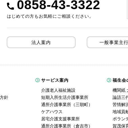
0858-43-3322
はじめての方もお気軽にご相談ください。
法人案内
一般事業主
サービス案内
福生会
介護老人福祉施設
機関紙 
方針
短期入所生活介護事業所
論語三
通所介護事業所（三朝町）
苦情解
ケアハウス
地域貢
居宅介護支援事業所
ボラン
通所介護事業所（倉吉市）
賀茂保