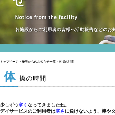
せ
Notice from the facility
各施設からご利用者の皆様へ活動報告などのお
トップページ
>
施設からのお知らせ一覧
> 体操の時間
体
操の時間
少しずつ
寒く
なってきましたね。
デイサービスのご利用者は
寒さ
に負けないよう、棒や