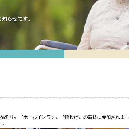
お知らせです。
〝福釣り〟〝ホールインワン〟〝輪投げ〟の競技に参加されま
た。