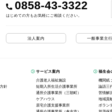
0858-43-3322
はじめての方もお気軽にご相談ください。
法人案内
一般事業主
サービス案内
福生会
介護老人福祉施設
機関紙 
方針
短期入所生活介護事業所
論語三
通所介護事業所（三朝町）
苦情解
ケアハウス
地域貢
居宅介護支援事業所
ボラン
通所介護事業所（倉吉市）
賀茂保