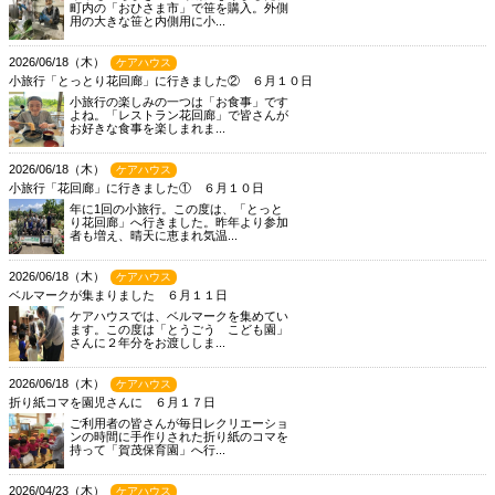
町内の「おひさま市」で笹を購入。外側
用の大きな笹と内側用に小...
2026/06/18（木）
ケアハウス
小旅行「とっとり花回廊」に行きました② ６月１０日
小旅行の楽しみの一つは「お食事」です
よね。「レストラン花回廊」で皆さんが
お好きな食事を楽しまれま...
2026/06/18（木）
ケアハウス
小旅行「花回廊」に行きました① ６月１０日
年に1回の小旅行。この度は、「とっと
り花回廊」へ行きました。昨年より参加
者も増え、晴天に恵まれ気温...
2026/06/18（木）
ケアハウス
ベルマークが集まりました ６月１１日
ケアハウスでは、ベルマークを集めてい
ます。この度は「とうごう こども園」
さんに２年分をお渡ししま...
2026/06/18（木）
ケアハウス
折り紙コマを園児さんに ６月１７日
ご利用者の皆さんが毎日レクリエーショ
ンの時間に手作りされた折り紙のコマを
持って「賀茂保育園」へ行...
2026/04/23（木）
ケアハウス