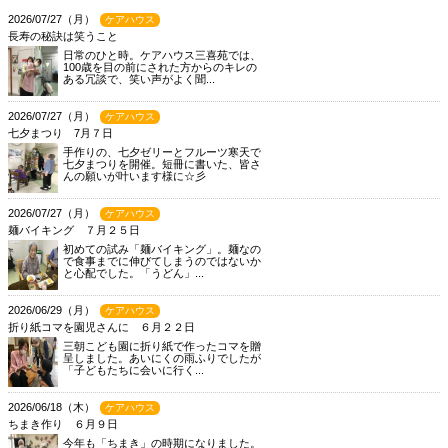
2026/07/27（月）
ケアハウス
長寿の秘訣は笑うこと
日常のひと時。ケアハウス三喜苑では、
100歳を目の前にされた方からのキレの
ある冗談で、笑い声がよく聞...
2026/07/27（月）
ケアハウス
七夕まつり 7月７日
手作りの、七夕ゼリーとフルーツ寒天で
七夕まつりを開催。短冊に書いた、皆さ
んの願いが叶います様に☆彡
2026/07/27（月）
ケアハウス
麺バイキング ７月２５日
初めての試み「麺バイキング」。麺なの
で食事までに伸びてしまうのではないか
と心配でした。「うどん」...
2026/06/29（月）
ケアハウス
折り紙コマを園児さんに ６月２２日
三朝こども園に折り紙で作ったコマを贈
呈しました。あいにくの雨ふりでしたが
「子どもたちに会いに行く...
2026/06/18（木）
ケアハウス
ちまき作り ６月９日
今年も「ちまき」の時期になりました。