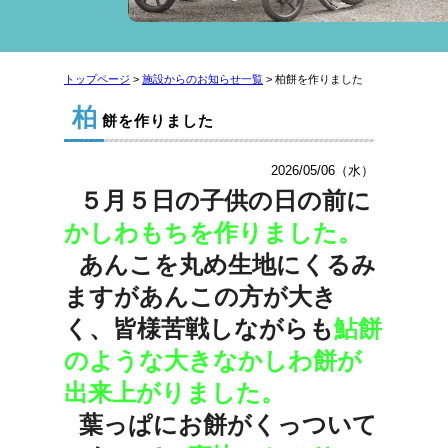
トップページ
>
施設からのお知らせ一覧
> 柏餅を作りました
柏
餅を作りました
2026/05/06（水）
５月５日の子供の日の前に
かしわもち
を作りました。
あんこを丸め生地にくるみ
ますが
あんこの方が大き
く、皆様苦戦しながらも
鮎餅
のような大きなかしわ餅が
出来上がりました。
葉っぱにお餅がくっついて