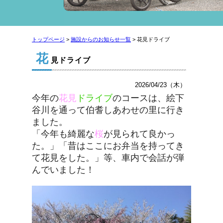
トップページ
>
施設からのお知らせ一覧
> 花見ドライブ
花
見ドライブ
2026/04/23（木）
今年の
花見
ドライブ
のコースは、絵下
谷川を通って伯耆しあわせの里に行き
ました。
「今年も綺麗な
桜
が見られて良かっ
た。」「昔はここにお弁当を持ってき
て花見をし
た。」等、車内で会話が弾
んでいました！