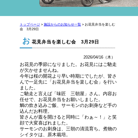
トップページ
>
施設からのお知らせ一覧
> お花見弁当を楽しむ
会 3月29日
お
花見弁当を楽しむ会 3月29日
2026/04/16（木）
お花見の季節になりました。お花見にはご馳走
が欠かせませんね。
今年は桜の開花より早い時期にでしたが、皆さ
んで一足先に「お花見弁当を楽しむ会」を行い
ました。
ご馳走と言えば「味匠 三朝屋」さん。内容お
任せで、お花見弁当をお願いしました。
鯛の炊き込みご飯、サーモンのお刺身など手の
込んだお料理。
皆さんが蓋を開けると同時に「わぁ～！」と笑
顔で大変喜ばれました。
サーモンのお刺身は、三朝の清流育ち。煮物の
シイタケは、原木栽培。