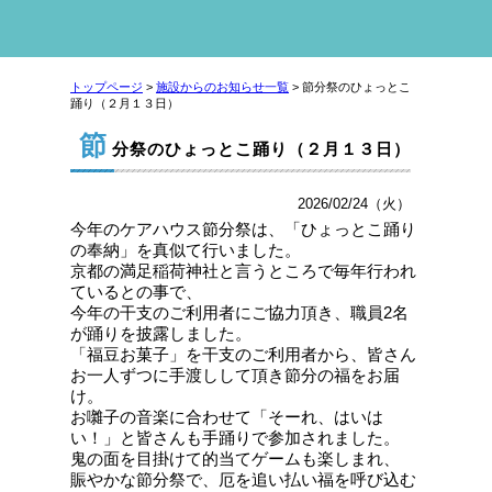
トップページ
>
施設からのお知らせ一覧
> 節分祭のひょっとこ
踊り（２月１３日）
節
分祭のひょっとこ踊り（２月１３日）
2026/02/24（火）
今年のケアハウス節分祭は、「ひょっとこ踊り
の奉納」を真似て行いました。
京都の満足稲荷神社と言うところで毎年行われ
ているとの事で、
今年の干支のご利用者にご協力頂き、職員
2
名
が踊りを披露しました。
「福豆お菓子」を干支のご利用者から、皆さん
お一人ずつに手渡しして頂き節分の福をお届
け。
お囃子の音楽に合わせて「そーれ、はいは
い！」と皆さんも手踊りで参加されました。
鬼の面を目掛けて的当てゲームも楽しまれ、
賑やかな節分祭で、厄を追い払い福を呼び込む