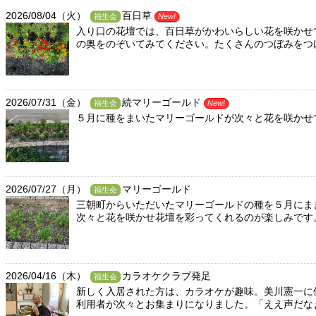
2026/08/04（火）
百日草
福生会
New!
入り口の花壇では、百日草がかわいらしい花を咲かせ
の奥をのぞいてみてください。たくさんのつぼみをつ
2026/07/31（金）
続マリーゴールド
福生会
New!
５月に種をまいたマリーゴールドが次々と花を咲かせ
2026/07/27（月）
マリーゴールド
福生会
三朝町からいただいたマリーゴールドの種を５月にま
次々と花を咲かせ花壇を彩ってくれるのが楽しみです
2026/04/16（木）
カラオケクラブ発足
福生会
新しく入居された方は、カラオケが趣味。美川憲一に
利用者が次々とお集まりになりました。「ええ声だなぁ