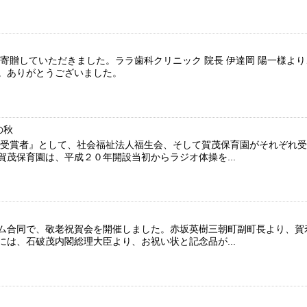
寄贈していただきました。ララ歯科クリニック 院長 伊達岡 陽一様よ
。ありがとうございました。
の秋
表彰受賞者』として、社会福祉法人福生会、そして賀茂保育園がそれぞれ
茂保育園は、平成２０年開設当初からラジオ体操を...
ム合同で、敬老祝賀会を開催しました。赤坂英樹三朝町副町長より、賀
は、石破茂内閣総理大臣より、お祝い状と記念品が...
ト