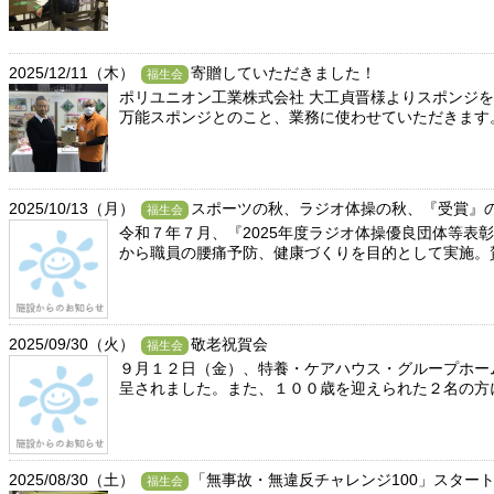
2025/12/11（木）
寄贈していただきました！
福生会
ポリユニオン工業株式会社 大工貞晋様よりスポンジを
万能スポンジとのこと、業務に使わせていただきます
2025/10/13（月）
スポーツの秋、ラジオ体操の秋、『受賞』
福生会
令和７年７月、『2025年度ラジオ体操優良団体等
から職員の腰痛予防、健康づくりを目的として実施。賀
2025/09/30（火）
敬老祝賀会
福生会
９月１２日（金）、特養・ケアハウス・グループホー
呈されました。また、１００歳を迎えられた２名の方に
2025/08/30（土）
「無事故・無違反チャレンジ100」スター
福生会