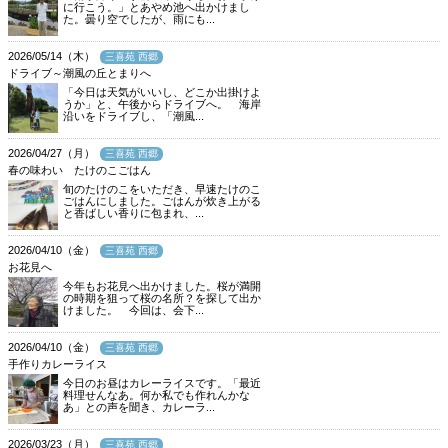
に行こう。」とあやめ池へ出かけまし
た。曇り空でしたが、雨にも...
2026/05/14（木）
三喜苑 西郷
ドライブ～潮風の丘とまりへ
「今日は天気がいいし、どこか出掛けよ
うか」と、午後からドライブへ。 海岸
沿いをドライブし、「潮風...
2026/04/27（月）
三喜苑 西郷
春の味わい たけのこごはん
旬のたけのこをいただき、早速たけのこ
ごはんにしました。ごはんが炊き上がる
と香ばしい香りに包まれ、...
2026/04/10（金）
三喜苑 西郷
お花見へ
今年もお花見へ出かけました。桜が満開
の時期を狙って桜の名所？を探して出か
けました。 今回は、会下...
2026/04/10（金）
三喜苑 西郷
手作りカレーライス
今日のお昼はカレーライスです。「最近
料理せんなあ。何か私でも作れんかな
あ」との声を聞き、カレーラ...
2026/03/23（月）
三喜苑 西郷