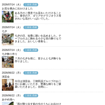
2026/07/14（火）
三喜苑 西郷
お花を摘みに出かけました
ある方のご厚意でお花をいただけること
に。青空の下、ダリアやグラジオラス等
きれいな花がいっぱいでした。
2026/07/14（火）
三喜苑 西郷
七夕
七夕の日、短冊に願いを込めました。テ
ーブルの上に飾れる小さな笹の飾りもで
きました。おいしい昼食も...
2026/07/14（火）
三喜苑 西郷
七夕飾り作り
７月の七夕を前に、皆さんと七夕飾りを
作りました。
2026/06/22（月）
三喜苑 西郷
演芸会
今日は演芸会。三朝民謡グループのお二
方にお越しいただき、華麗な踊りをご披
露いただきました。合間に...
2026/06/22（月）
三喜苑 西郷
あやめ池へ
「雨が降り出す前の今のうちにお出かけ