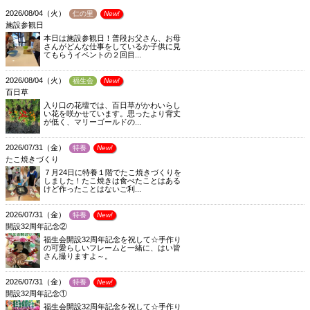
2026/08/04（火）
仁の里
New!
施設参観日
本日は施設参観日！普段お父さん、お母
さんがどんな仕事をしているか子供に見
てもらうイベントの２回目...
2026/08/04（火）
福生会
New!
百日草
入り口の花壇では、百日草がかわいらし
い花を咲かせています。思ったより背丈
が低く、マリーゴールドの...
2026/07/31（金）
特養
New!
たこ焼きづくり
７月24日に特養１階でたこ焼きづくりを
しました！たこ焼きは食べたことはある
けど作ったことはないご利...
2026/07/31（金）
特養
New!
開設32周年記念②
福生会開設32周年記念を祝して☆手作り
の可愛らしいフレームと一緒に、はい皆
さん撮りますよ～。
2026/07/31（金）
特養
New!
開設32周年記念①
福生会開設32周年記念を祝して☆手作り