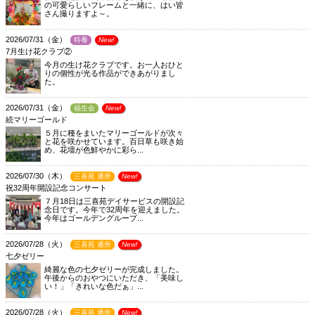
の可愛らしいフレームと一緒に、はい皆
さん撮りますよ～。
2026/07/31（金）
特養
New!
7月生け花クラブ②
今月の生け花クラブです。お一人おひと
りの個性が光る作品ができあがりまし
た。
2026/07/31（金）
福生会
New!
続マリーゴールド
５月に種をまいたマリーゴールドが次々
と花を咲かせています。百日草も咲き始
め、花壇が色鮮やかに彩ら...
2026/07/30（木）
三喜苑 通所
New!
祝32周年開設記念コンサート
７月18日は三喜苑デイサービスの開設記
念日です。今年で32周年を迎えました。
今年はゴールデングループ...
2026/07/28（火）
三喜苑 通所
New!
七夕ゼリー
綺麗な色の七夕ゼリーが完成しました。
午後からのおやつにいただき、「美味し
い！」「きれいな色だぁ」...
2026/07/28（火）
三喜苑 通所
New!